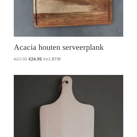
Acacia houten serveerplank
Oorspronkelijke
Huidige
€
27.95
€
24.95
Incl.BTW
prijs
prijs
was:
is:
€27.95.
€24.95.