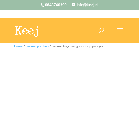
0648740399
info@keej.nl
Home
/
Serveerplanken
/ Serveertray mangohout op pootjes