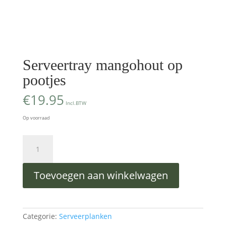
Serveertray mangohout op
pootjes
€
19.95
Incl.BTW
Op voorraad
Serveertray
mangohout
op
pootjes
Toevoegen aan winkelwagen
aantal
Categorie:
Serveerplanken