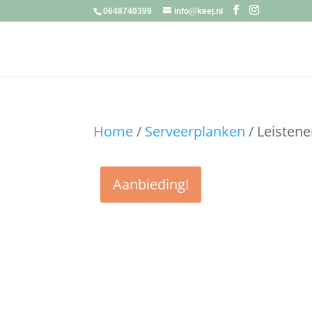
0648740399
info@keej.nl
Home
/
Serveerplanken
/ Leistene
Aanbieding!