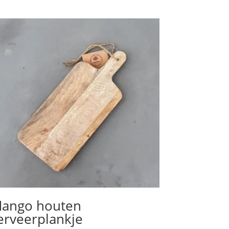
ango houten
erveerplankje