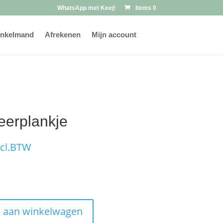
WhatsApp met Keej!
Items 0
nkelmand
Afrekenen
Mijn account
eerplankje
kelijke
uidige
ncl.BTW
ijs
:
14.95.
 aan winkelwagen