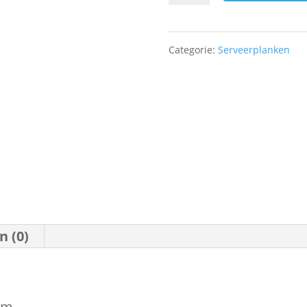
serveerplankje
aantal
Categorie:
Serveerplanken
n (0)
cm