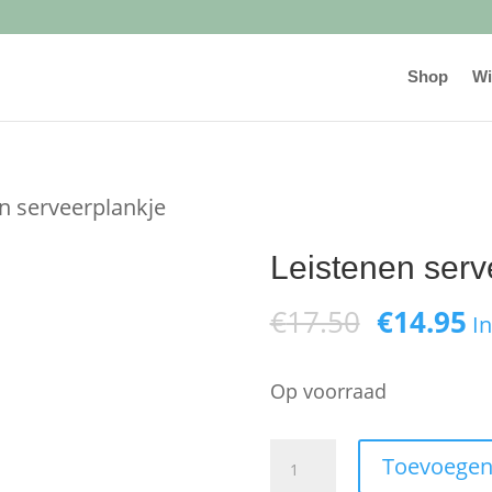
Shop
Wi
n serveerplankje
Leistenen serv
Oorspron
H
€
17.50
€
14.95
I
prijs
pr
Op voorraad
was:
is
€17.50.
€
Leistenen
Toevoegen