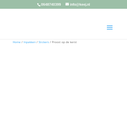
0648740399
info@keej.nl
Home
/
Inpakken
/
Stickers
/ Proost op de kerst