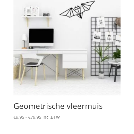
Geometrische vleermuis
Prijsklasse:
€
9.95
-
€
79.95
Incl.BTW
€9.95
tot