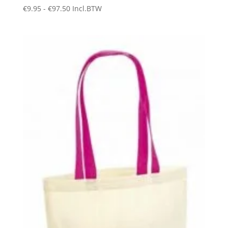
Prijsklasse:
€
9.95
-
€
97.50
Incl.BTW
€9.95
tot
€97.50