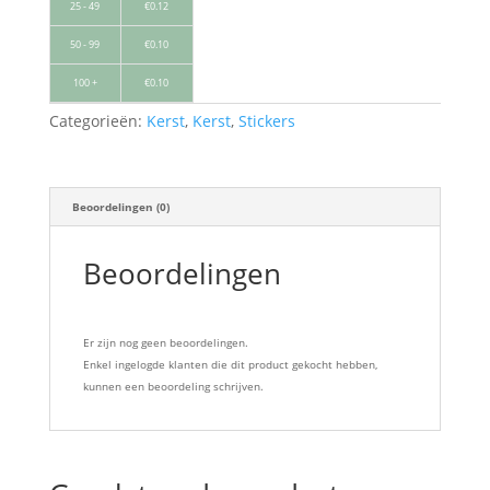
25 - 49
€
0.12
50 - 99
€
0.10
100 +
€
0.10
Categorieën:
Kerst
,
Kerst
,
Stickers
Beoordelingen (0)
Beoordelingen
Er zijn nog geen beoordelingen.
Enkel ingelogde klanten die dit product gekocht hebben,
kunnen een beoordeling schrijven.