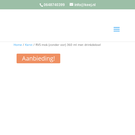
0648740399
info@keej.nl
Home
/
Kerst
/ RVS mok (zonder oor) 360 ml met drinkdeksel
Aanbieding!