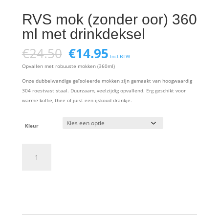
RVS mok (zonder oor) 360
ml met drinkdeksel
Oorspronkelijke
Huidige
€
24.50
€
14.95
Incl.BTW
prijs
prijs
Opvallen met robuuste mokken (360ml)
was:
is:
€24.50.
€14.95.
Onze dubbelwandige geïsoleerde mokken zijn gemaakt van hoogwaardig
304 roestvast staal. Duurzaam, veelzijdig opvallend. Erg geschikt voor
warme koffie, thee of juist een ijskoud drankje.
Kleur
RVS
mok
(zonder
oor)
Toevoegen aan winkelwagen
360
ml
met
drinkdeksel