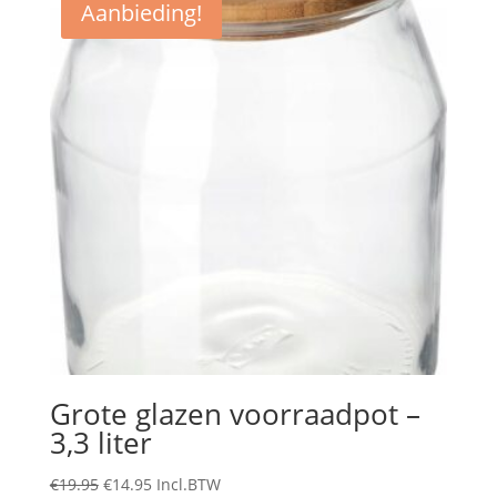
Aanbieding!
Grote glazen voorraadpot –
3,3 liter
Oorspronkelijke
Huidige
€
19.95
€
14.95
Incl.BTW