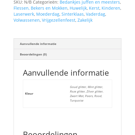
SKU:
N/B
Categorieën:
Bedankjes juffen en meesters
,
aantal
Flessen, Bekers en Mokken
,
Huwelijk
,
Kerst
,
Kinderen
,
Laserwerk
,
Moederdag
,
Sinterklaas
,
Vaderdag
,
Volwassenen
,
Vrijgezellenfeest
,
Zakelijk
Aanvullende informatie
Beoordelingen (0)
Aanvullende informatie
Goud glitter, Mint glitter,
Roze glitter, Zilver glitter,
Kleur
Zwart Mat, Paars, Rood,
Turquoise
Beoordelingen