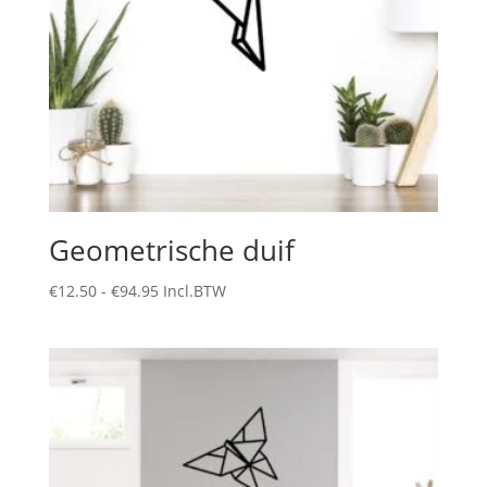
Geometrische duif
Prijsklasse:
€
12.50
-
€
94.95
Incl.BTW
€12.50
tot
€94.95