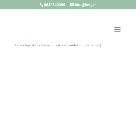
0648740399
info@keej.nl
Home
/
Inpakken
/
Stickers
/ Pakjes Speurtocht (5 varianten)