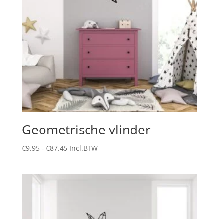
Geometrische vlinder
Prijsklasse:
€
9.95
-
€
87.45
Incl.BTW
€9.95
tot
€87.45