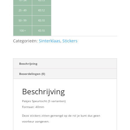
10 - 24
€
0.13
25 - 49
€
0.12
50 - 99
€
0.10
100 +
€
0.10
Categorieën:
Sinterklaas
,
Stickers
Beschrijving
Beoordelingen (0)
Beschrijving
Pakjes Speurtocht (5 varianten)
Formaat: 40mm
Deze stickers zitten gemengd op de rol je kunt dus geen
voorkeur aangeven.