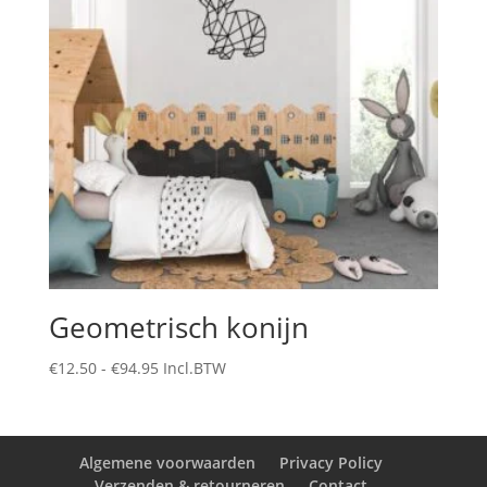
Geometrisch konijn
Prijsklasse:
€
12.50
-
€
94.95
Incl.BTW
€12.50
tot
€94.95
Algemene voorwaarden
Privacy Policy
Verzenden & retourneren
Contact