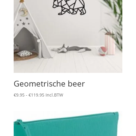
Geometrische beer
Prijsklasse:
€
9.95
-
€
119.95
Incl.BTW
€9.95
tot
€119.95