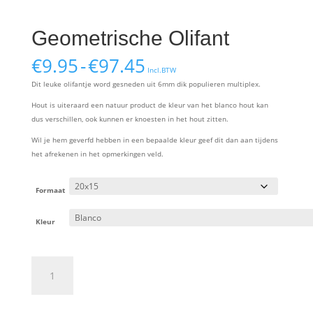
Geometrische Olifant
Prijsklasse:
€
9.95
-
€
97.45
Incl.BTW
€9.95
Dit leuke olifantje word gesneden uit 6mm dik populieren multiplex.
tot
€97.45
Hout is uiteraard een natuur product de kleur van het blanco hout kan
dus verschillen, ook kunnen er knoesten in het hout zitten.
Wil je hem geverfd hebben in een bepaalde kleur geef dit dan aan tijdens
het afrekenen in het opmerkingen veld.
Formaat
Kleur
Geometrische
Olifant
aantal
Toevoegen aan winkelwagen