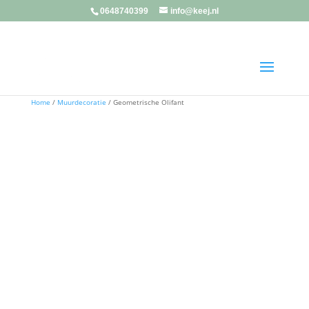
0648740399
info@keej.nl
Home
/
Muurdecoratie
/ Geometrische Olifant