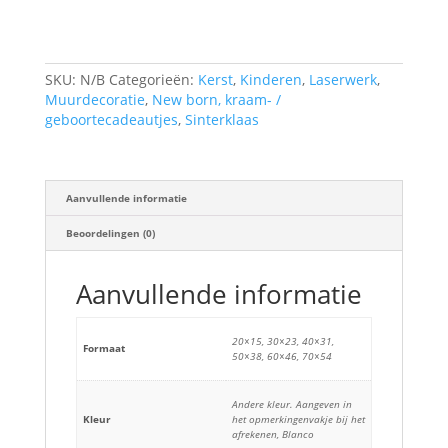
SKU:
N/B
Categorieën:
Kerst
,
Kinderen
,
Laserwerk
,
Muurdecoratie
,
New born, kraam- /
geboortecadeautjes
,
Sinterklaas
Aanvullende informatie
Beoordelingen (0)
Aanvullende informatie
20×15, 30×23, 40×31,
Formaat
50×38, 60×46, 70×54
Andere kleur. Aangeven in
Kleur
het opmerkingenvakje bij het
afrekenen, Blanco