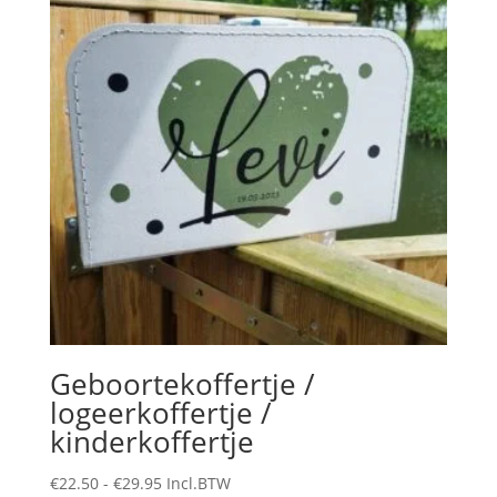
Geboortekoffertje /
logeerkoffertje /
kinderkoffertje
Prijsklasse:
€
22.50
-
€
29.95
Incl.BTW