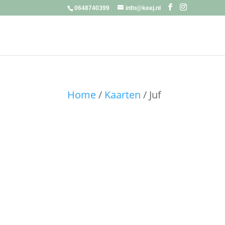
0648740399
info@keej.nl
Home
/
Kaarten
/ Juf