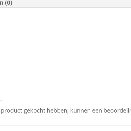
n (0)
.
it product gekocht hebben, kunnen een beoordelin