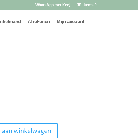
WhatsApp met Keej!
Items 0
nkelmand
Afrekenen
Mijn account
 aan winkelwagen