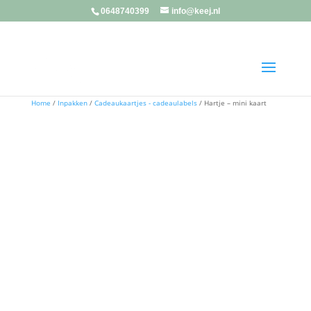
0648740399
info@keej.nl
Home
/
Inpakken
/
Cadeaukaartjes - cadeaulabels
/ Hartje – mini kaart