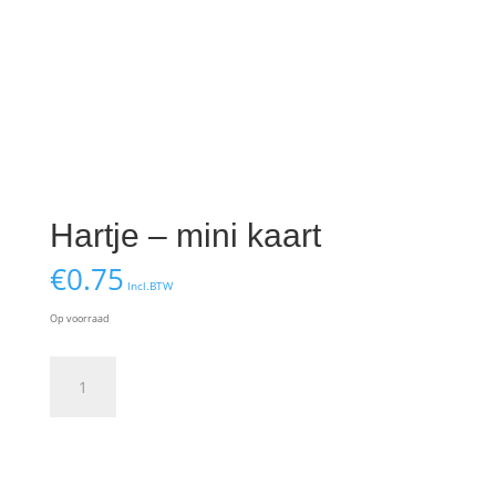
Hartje – mini kaart
€
0.75
Incl.BTW
Op voorraad
Hartje
-
mini
kaart
Toevoegen aan winkelwagen
aantal