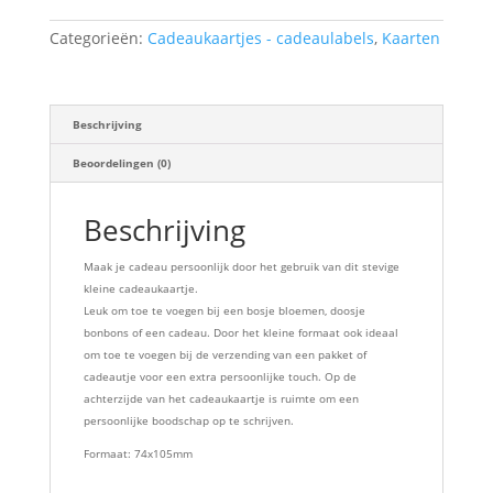
Categorieën:
Cadeaukaartjes - cadeaulabels
,
Kaarten
Beschrijving
Beoordelingen (0)
Beschrijving
Maak je cadeau persoonlijk door het gebruik van dit stevige
kleine cadeaukaartje.
Leuk om toe te voegen bij een bosje bloemen, doosje
bonbons of een cadeau. Door het kleine formaat ook ideaal
om toe te voegen bij de verzending van een pakket of
cadeautje voor een extra persoonlijke touch. Op de
achterzijde van het cadeaukaartje is ruimte om een
persoonlijke boodschap op te schrijven.
Formaat: 74x105mm