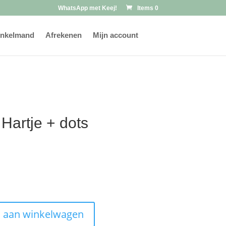
WhatsApp met Keej!
Items 0
nkelmand
Afrekenen
Mijn account
Hartje + dots
 aan winkelwagen