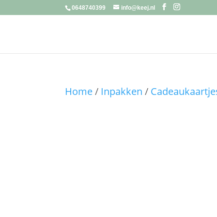
0648740399
info@keej.nl
Home
/
Inpakken
/
Cadeaukaartjes