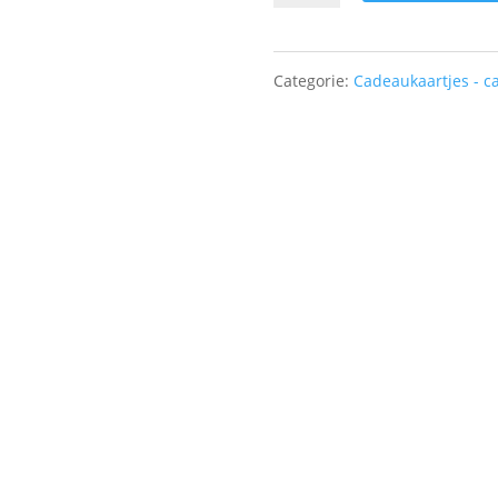
-
Hartje
Categorie:
Cadeaukaartjes - c
+
dots
aantal