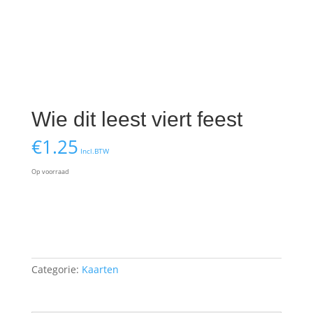
Wie dit leest viert feest
€
1.25
Incl.BTW
Op voorraad
Wie
Toevoegen aan winkelwagen
dit
leest
viert
feest
Categorie:
Kaarten
aantal