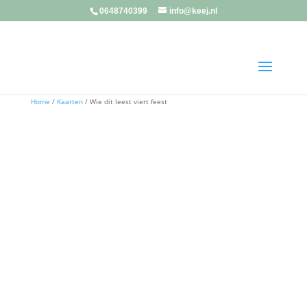
0648740399
info@keej.nl
Home
/
Kaarten
/ Wie dit leest viert feest