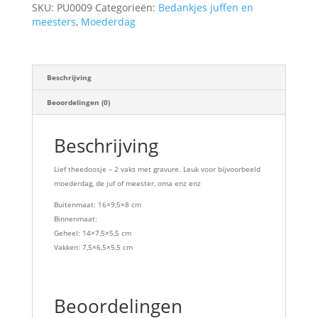
SKU:
PU0009
Categorieën:
Bedankjes juffen en
meesters
,
Moederdag
Beschrijving
Beoordelingen (0)
Beschrijving
Lief theedoosje – 2 vaks met gravure. Leuk voor bijvoorbeeld
moederdag, de juf of meester, oma enz enz
Buitenmaat: 16×9,5×8 cm
Binnenmaat:
Geheel: 14×7,5×5,5 cm
Vakken: 7,5×6,5×5,5 cm
Beoordelingen