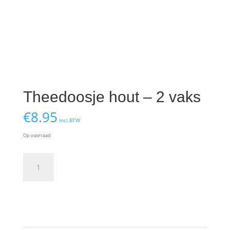
Theedoosje hout – 2 vaks
€
8.95
Incl.BTW
Op voorraad
Theedoosje
hout
-
2
Toevoegen aan winkelwagen
vaks
aantal