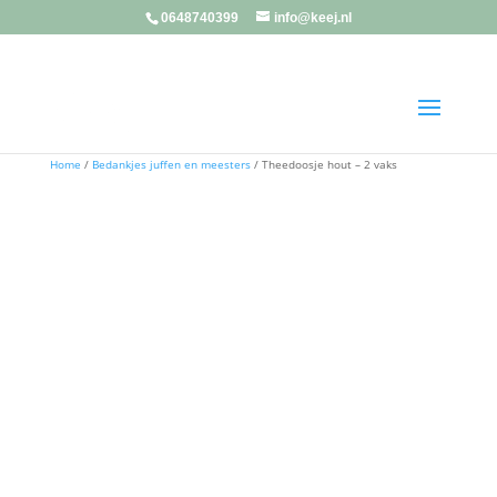
0648740399
info@keej.nl
Home
/
Bedankjes juffen en meesters
/ Theedoosje hout – 2 vaks