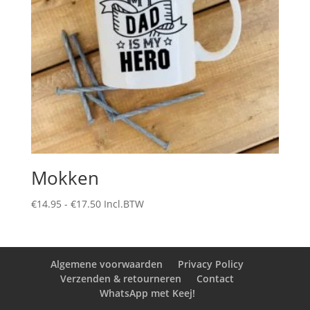
Mokken
Prijsklasse:
€
14.95
-
€
17.50
Incl.BTW
€14.95
tot
€17.50
Algemene voorwaarden
Privacy Policy
Verzenden & retourneren
Contact
WhatsApp met Keej!