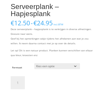
Serveerplank –
Hapjesplank
Prijsklasse:
€
12.50
-
€
24.95
Incl.BTW
€12.50
Deze serveerplank – hapjesplank is te verkrijgen in diverse afmetingen.
tot
Gravure naar wens.
€24.95
Geef bij het opmerkingen vakje tijdens het afrekenen aan wat je zou
willen. Ik neem daarna contact met je op over de details.
Let op! Dit is een natuur product. Planken kunnen verschillen van elkaar
qua kleur, knoesten enz
Formaat
Serveerplank
-
Hapjesplank
aantal
Toevoegen aan winkelwagen