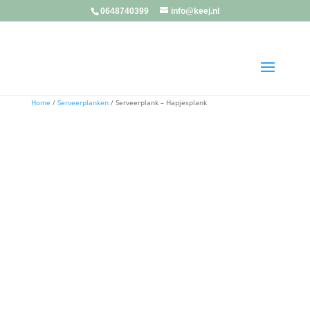
0648740399
info@keej.nl
Home
/
Serveerplanken
/ Serveerplank – Hapjesplank