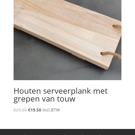
Houten serveerplank met
grepen van touw
Oorspronkelijke
Huidige
€
29.50
€
19.50
Incl.BTW
prijs
prijs
was:
is:
€29.50.
€19.50.