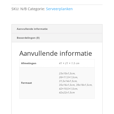
SKU:
N/B
Categorie:
Serveerplanken
Aanvullende informatie
Beoordelingen (0)
Aanvullende informatie
Afmetingen
41 × 21 × 1.5 cm
23x10x1,5cm,
26×11,5×1,5cm,
31,5x14x1,5cm,
Formaat
35x16x1,5cm, 39x18x1,5cm,
42×19,5×1,5cm,
42x22x1,5cm