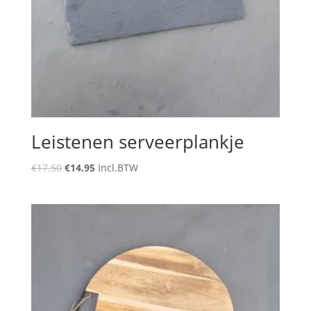
Leistenen serveerplankje
Oorspronkelijke
Huidige
€
17.50
€
14.95
Incl.BTW
prijs
prijs
was:
is:
€17.50.
€14.95.