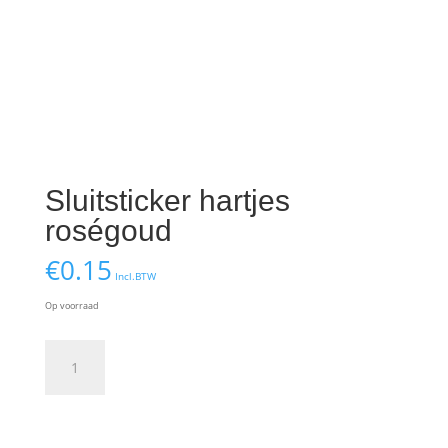
Sluitsticker hartjes
roségoud
€
0.15
Incl.BTW
Op voorraad
Sluitsticker
hartjes
roségoud
aantal
Toevoegen aan winkelwagen