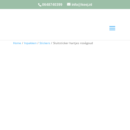
0648740399
info@keej.nl
Home
/
Inpakken
/
Stickers
/ Sluitsticker hartjes roségoud