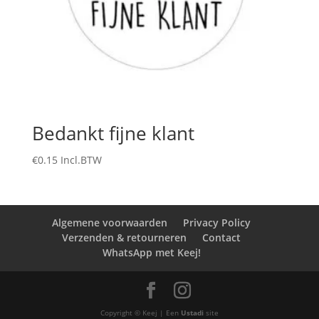
Bedankt fijne klant
€
0.15
Incl.BTW
Algemene voorwaarden
Privacy Policy
Verzenden & retourneren
Contact
WhatsApp met Keej!
Copyright © Keej | Een
Ustadi
site