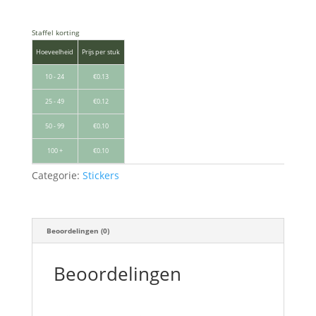
Staffel korting
Hoeveelheid
Prijs per stuk
10 - 24
€
0.13
25 - 49
€
0.12
50 - 99
€
0.10
100 +
€
0.10
Categorie:
Stickers
Beoordelingen (0)
Beoordelingen