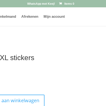
WhatsApp met Keej!
Items 0
nkelmand
Afrekenen
Mijn account
XL stickers
 aan winkelwagen