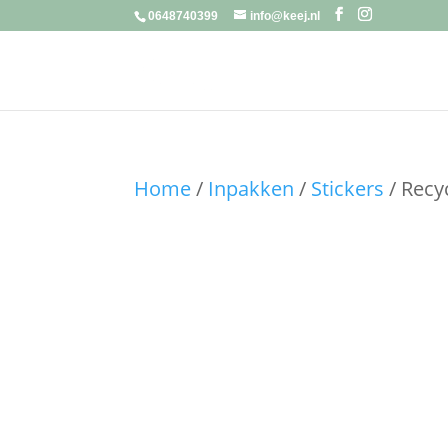
0648740399
info@keej.nl
Home
/
Inpakken
/
Stickers
/ Recy