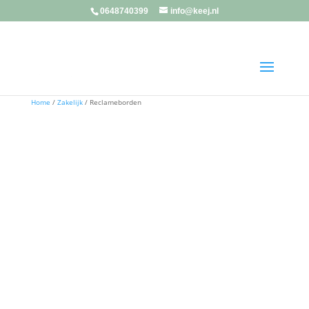
0648740399
info@keej.nl
Home
/
Zakelijk
/ Reclameborden