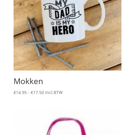
Mokken
Prijsklasse:
€
14.95
-
€
17.50
Incl.BTW
€14.95
tot
€17.50