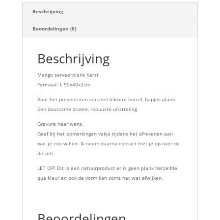
Beschrijving
Beoordelingen (0)
Beschrijving
Mango serveerplank Karst
Formaat: L 50x40x2cm
Voor het presenteren van een lekkere borrel, hapjes plank.
Een duurzame stoere, robuuste uitstraling
Gravure naar wens.
Geef bij het opmerkingen vakje tijdens het afrekenen aan
wat je zou willen. Ik neem daarna contact met je op over de
details.
LET OP! Dit is een natuurproduct er is geen plank hetzelfde
qua kleur en ook de vorm kan soms net wat afwijken.
Beoordelingen