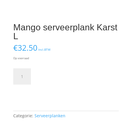
Mango serveerplank Karst
L
€
32.50
Incl.BTW
Op voorraad
Mango
serveerplank
Karst
L
Toevoegen aan winkelwagen
aantal
Categorie:
Serveerplanken