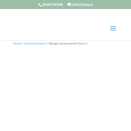
0648740399
info@keej.nl
Home
/
Serveerplanken
/ Mango serveerplank Karst L