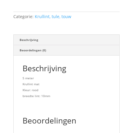
(5
meter)
aantal
Categorie:
Krullint, tule, touw
Beschrijving
Beoordelingen (0)
Beschrijving
5 meter
Krullint mat
Kleur: rood
breedte lint: 10mm
Beoordelingen