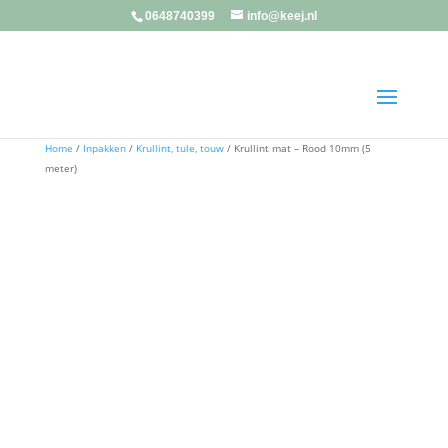
0648740399
info@keej.nl
Home
/
Inpakken
/
Krullint, tule, touw
/ Krullint mat – Rood 10mm (5
meter)