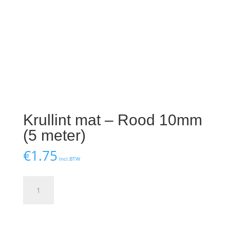
Krullint mat – Rood 10mm
(5 meter)
€
1.75
Incl.BTW
Krullint
mat
-
Rood
Toevoegen aan winkelwagen
10mm