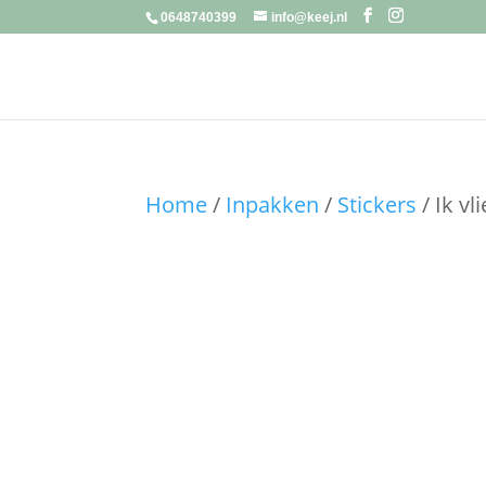
0648740399
info@keej.nl
Home
/
Inpakken
/
Stickers
/ Ik vl