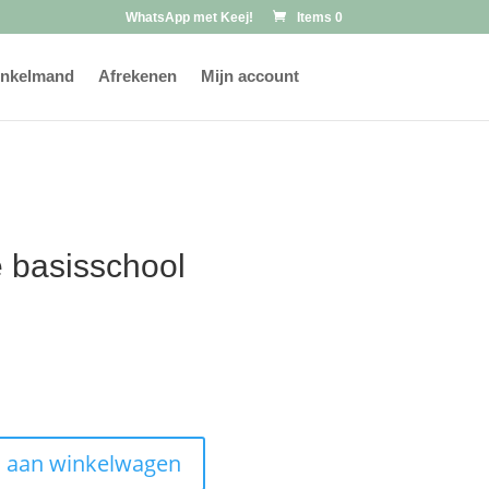
WhatsApp met Keej!
Items 0
nkelmand
Afrekenen
Mijn account
e basisschool
 aan winkelwagen