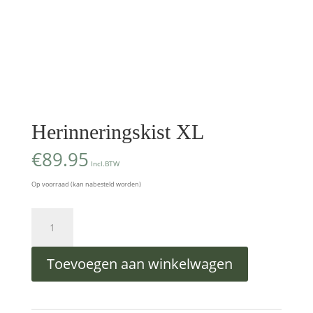
Herinneringskist XL
€
89.95
Incl.BTW
Op voorraad (kan nabesteld worden)
Herinneringskist
XL
aantal
Toevoegen aan winkelwagen