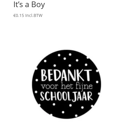
It’s a Boy
€
0.15
Incl.BTW