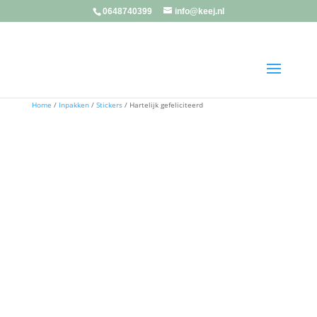
0648740399
info@keej.nl
Home
/
Inpakken
/
Stickers
/ Hartelijk gefeliciteerd