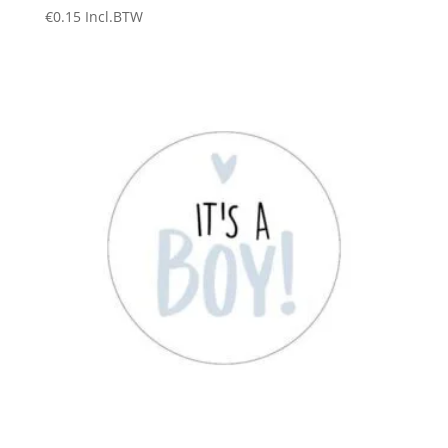
€
0.15
Incl.BTW