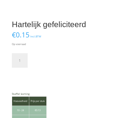
Hartelijk gefeliciteerd
€
0.15
Incl.BTW
Op voorraad
Hartelijk
gefeliciteerd
aantal
Toevoegen aan winkelwagen
Staffel korting
Hoeveelheid
Prijs per stuk
10 - 24
€
0.13