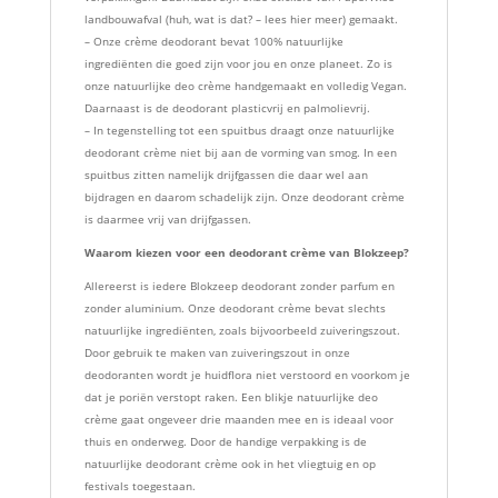
landbouwafval (huh, wat is dat? – lees hier meer) gemaakt.
– Onze crème deodorant bevat 100% natuurlijke
ingrediënten die goed zijn voor jou en onze planeet. Zo is
onze natuurlijke deo crème handgemaakt en volledig Vegan.
Daarnaast is de deodorant plasticvrij en palmolievrij.
– In tegenstelling tot een spuitbus draagt onze natuurlijke
deodorant crème niet bij aan de vorming van smog. In een
spuitbus zitten namelijk drijfgassen die daar wel aan
bijdragen en daarom schadelijk zijn. Onze deodorant crème
is daarmee vrij van drijfgassen.
Waarom kiezen voor een deodorant crème van Blokzeep?
Allereerst is iedere Blokzeep deodorant zonder parfum en
zonder aluminium. Onze deodorant crème bevat slechts
natuurlijke ingrediënten, zoals bijvoorbeeld zuiveringszout.
Door gebruik te maken van zuiveringszout in onze
deodoranten wordt je huidflora niet verstoord en voorkom je
dat je poriën verstopt raken. Een blikje natuurlijke deo
crème gaat ongeveer drie maanden mee en is ideaal voor
thuis en onderweg. Door de handige verpakking is de
natuurlijke deodorant crème ook in het vliegtuig en op
festivals toegestaan.