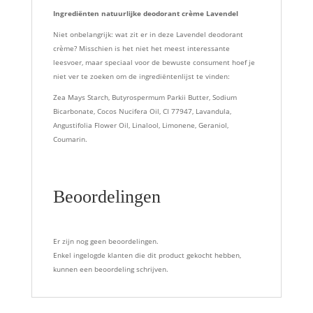
Ingrediënten natuurlijke deodorant crème Lavendel
Niet onbelangrijk: wat zit er in deze Lavendel deodorant
crème? Misschien is het niet het meest interessante
leesvoer, maar speciaal voor de bewuste consument hoef je
niet ver te zoeken om de ingrediëntenlijst te vinden:
Zea Mays Starch, Butyrospermum Parkii Butter, Sodium
Bicarbonate, Cocos Nucifera Oil, CI 77947, Lavandula,
Angustifolia Flower Oil, Linalool, Limonene, Geraniol,
Coumarin.
Beoordelingen
Er zijn nog geen beoordelingen.
Enkel ingelogde klanten die dit product gekocht hebben,
kunnen een beoordeling schrijven.