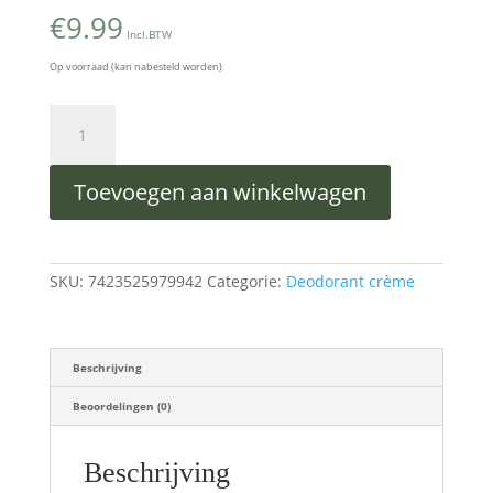
€
9.99
Incl.BTW
Op voorraad (kan nabesteld worden)
Deodorant
Crème
–
Lavendel
Toevoegen aan winkelwagen
aantal
SKU:
7423525979942
Categorie:
Deodorant crème
Beschrijving
Beoordelingen (0)
Beschrijving