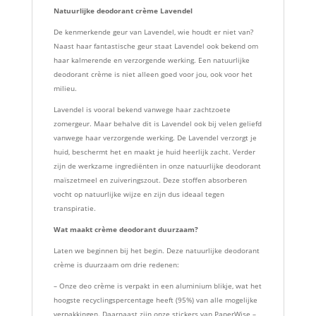
Natuurlijke deodorant crème Lavendel
De kenmerkende geur van Lavendel, wie houdt er niet van?
Naast haar fantastische geur staat Lavendel ook bekend om
haar kalmerende en verzorgende werking. Een natuurlijke
deodorant crème is niet alleen goed voor jou, ook voor het
milieu.
Lavendel is vooral bekend vanwege haar zachtzoete
zomergeur. Maar behalve dit is Lavendel ook bij velen geliefd
vanwege haar verzorgende werking. De Lavendel verzorgt je
huid, beschermt het en maakt je huid heerlijk zacht. Verder
zijn de werkzame ingrediënten in onze natuurlijke deodorant
maïszetmeel en zuiveringszout. Deze stoffen absorberen
vocht op natuurlijke wijze en zijn dus ideaal tegen
transpiratie.
Wat maakt crème deodorant duurzaam?
Laten we beginnen bij het begin. Deze natuurlijke deodorant
crème is duurzaam om drie redenen:
– Onze deo crème is verpakt in een aluminium blikje, wat het
hoogste recyclingspercentage heeft (95%) van alle mogelijke
verpakkingen. Daarnaast zijn onze stickers van PaperWise –