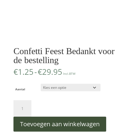
Confetti Feest Bedankt voor
de bestelling
Prijsklasse:
€
1.25
-
€
29.95
Incl.BTW
€1.25
tot
€29.95
Aantal
Confetti
Feest
Bedankt
voor
Toevoegen aan winkelwagen
de
bestelling