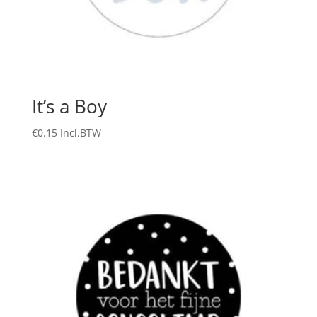
It’s a Boy
€
0.15
Incl.BTW