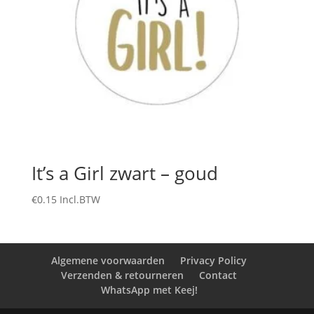
It’s a Girl zwart – goud
€
0.15
Incl.BTW
Algemene voorwaarden
Privacy Policy
Verzenden & retourneren
Contact
WhatsApp met Keej!