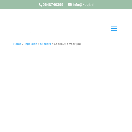
0648740399
info@keej.nl
Home
/
Inpakken
/
Stickers
/ Cadeautje voor jou