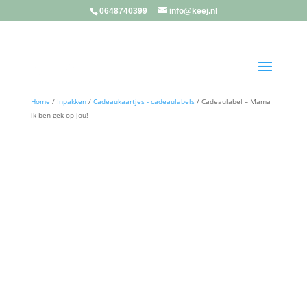
0648740399
info@keej.nl
Home
/
Inpakken
/
Cadeaukaartjes - cadeaulabels
/ Cadeaulabel – Mama
ik ben gek op jou!