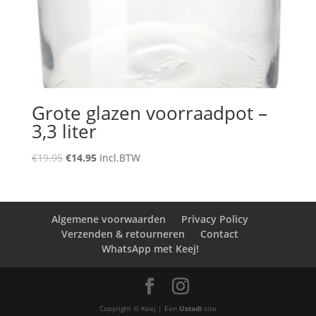
Grote glazen voorraadpot –
3,3 liter
Oorspronkelijke
Huidige
€
19.95
€
14.95
Incl.BTW
prijs
prijs
was:
is:
€19.95.
€14.95.
Algemene voorwaarden
Privacy Policy
Verzenden & retourneren
Contact
WhatsApp met Keej!
Copyright © Keej | Een
Ustadi
site