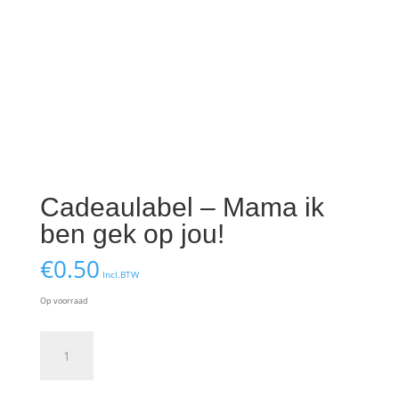
Cadeaulabel – Mama ik
ben gek op jou!
€
0.50
Incl.BTW
Op voorraad
Cadeaulabel
-
Mama
ik