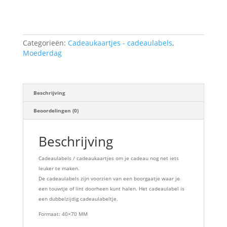
Toevoegen aan winkelwagen
ben
gek
op
jou!
Categorieën:
Cadeaukaartjes - cadeaulabels
,
aantal
Moederdag
Beschrijving
Beoordelingen (0)
Beschrijving
Cadeaulabels / cadeaukaartjes om je cadeau nog net iets
leuker te maken.
De cadeaulabels zijn voorzien van een boorgaatje waar je
een touwtje of lint doorheen kunt halen. Het cadeaulabel is
een dubbelzijdig cadeaulabeltje.
Formaat: 40×70 MM