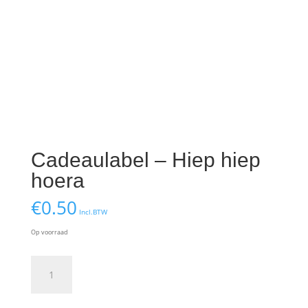
Cadeaulabel – Hiep hiep
hoera
€
0.50
Incl.BTW
Op voorraad
Cadeaulabel
-
Hiep
hiep