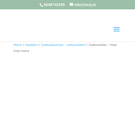
0648740399
info@keej.nl
Home
/
Inpakken
/
Cadeaukaartjes - cadeaulabels
/ Cadeaulabel – Hiep
hiep hoera