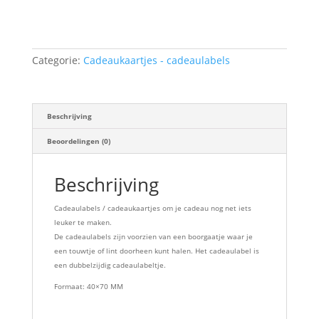
Toevoegen aan winkelwagen
hoera
aantal
Categorie:
Cadeaukaartjes - cadeaulabels
Beschrijving
Beoordelingen (0)
Beschrijving
Cadeaulabels / cadeaukaartjes om je cadeau nog net iets
leuker te maken.
De cadeaulabels zijn voorzien van een boorgaatje waar je
een touwtje of lint doorheen kunt halen. Het cadeaulabel is
een dubbelzijdig cadeaulabeltje.
Formaat: 40×70 MM