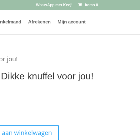
WhatsApp met Keej!
Items 0
nkelmand
Afrekenen
Mijn account
or jou!
Dikke knuffel voor jou!
 aan winkelwagen