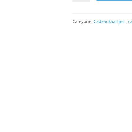
-
Dikke
Categorie:
Cadeaukaartjes - c
knuffel
voor
jou!
aantal