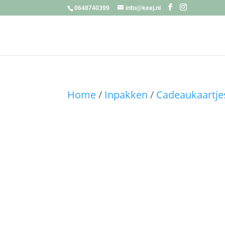
0648740399
info@keej.nl
Home
/
Inpakken
/
Cadeaukaartjes