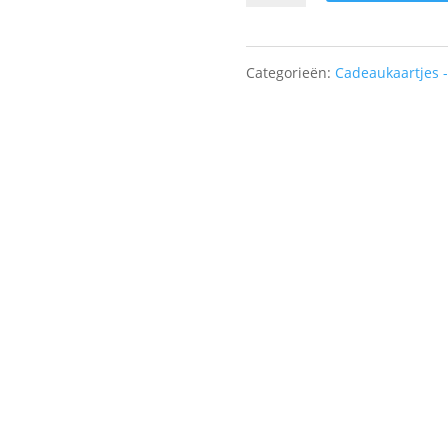
-
Dikke
Categorieën:
Cadeaukaartjes 
kerstknuffel
aantal