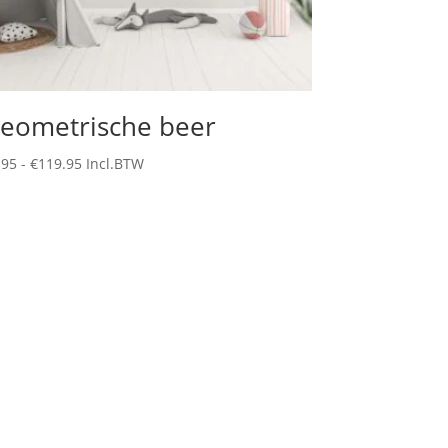
eometrische beer
Prijsklasse:
.95
-
€
119.95
Incl.BTW
€9.95
tot
€119.95