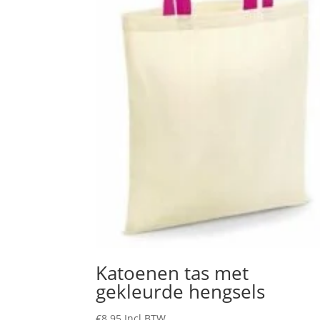
Katoenen tas met
gekleurde hengsels
€
8.95
Incl.BTW