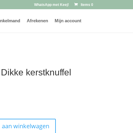
WhatsApp met Keej!
Items 0
nkelmand
Afrekenen
Mijn account
Dikke kerstknuffel
 aan winkelwagen