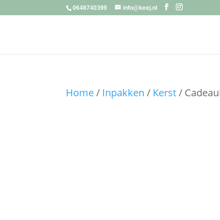
0648740399
info@keej.nl
Home
/
Inpakken
/
Kerst
/ Cadeaul