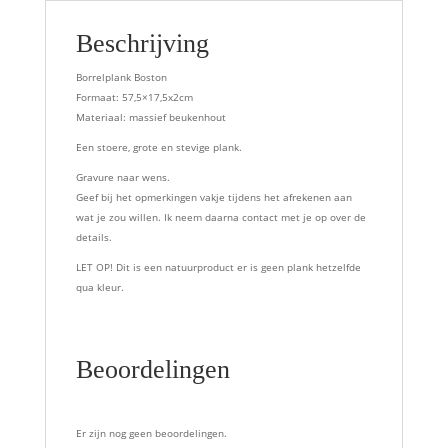
Beschrijving
Borrelplank Boston
Formaat: 57,5×17,5x2cm
Materiaal: massief beukenhout
Een stoere, grote en stevige plank.
Gravure naar wens.
Geef bij het opmerkingen vakje tijdens het afrekenen aan
wat je zou willen. Ik neem daarna contact met je op over de
details.
LET OP! Dit is een natuurproduct er is geen plank hetzelfde
qua kleur.
Beoordelingen
Er zijn nog geen beoordelingen.