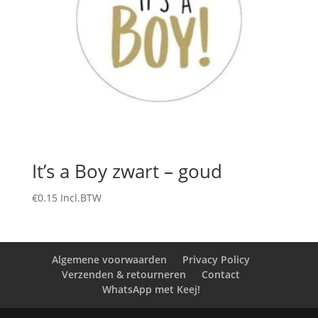
It’s a Boy zwart – goud
€
0.15
Incl.BTW
Algemene voorwaarden
Privacy Policy
Verzenden & retourneren
Contact
WhatsApp met Keej!