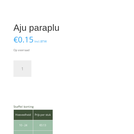
Aju paraplu
€
0.15
Incl.BTW
Op voorraad
Aju
paraplu
aantal
Toevoegen aan winkelwagen
Staffel korting
Hoeveelheid
Prijs per stuk
10 - 24
€
0.13