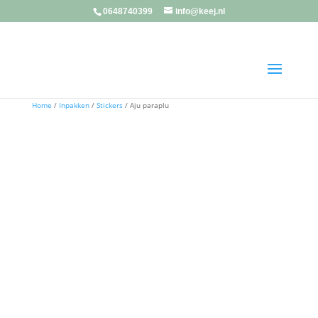
0648740399
info@keej.nl
Home
/
Inpakken
/
Stickers
/ Aju paraplu