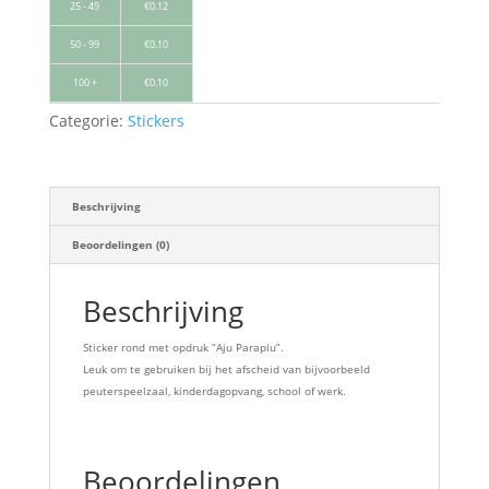
25 - 49
€
0.12
50 - 99
€
0.10
100 +
€
0.10
Categorie:
Stickers
Beschrijving
Beoordelingen (0)
Beschrijving
Sticker rond met opdruk “Aju Paraplu”.
Leuk om te gebruiken bij het afscheid van bijvoorbeeld
peuterspeelzaal, kinderdagopvang, school of werk.
Beoordelingen